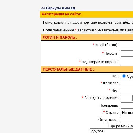
<< Вернуться назад
Регистрация на сайте:
Регистрация на нашем портале позволит вам гибко 
Поля помеченные
*
являются объязательными к за
ЛОГИН И ПАРОЛЬ :
*
email (Логин):
*
Пароль:
*
Подтвердите пароль:
ПЕРСОНАЛЬНЫЕ ДАННЫЕ :
Пол:
Му
*
Фамилия:
*
Имя:
*
Ваш день рождения:
Псевдоним:
*
Страна:
Округ, город:
Сфера моих з