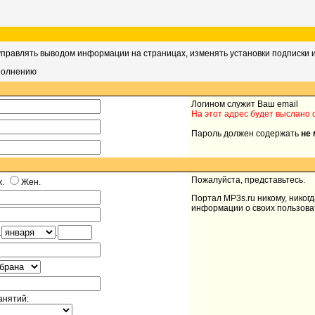
управлять выводом информации на страницах, изменять установки подписки и
полнению
Логином служит Ваш email
На этот адрес будет выслано
Пароль должен содержать
не 
Пожалуйста, представьтесь.
ж.
Жен.
Портал MP3s.ru никому, никогд
информации о своих пользова
.
.
анятий: