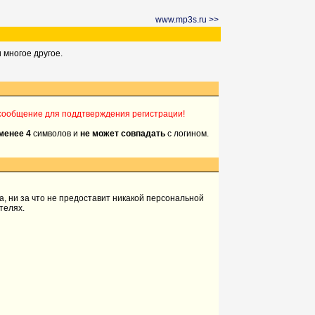
www.mp3s.ru >>
 многое другое.
 сообщение для поддтверждения регистрации!
менее 4
символов и
не может совпадать
с логином.
а, ни за что не предоставит никакой персональной
телях.